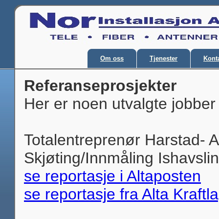
Om oss
Tjenester
Kont
Referanseprosjekter
Her er noen utvalgte jobber v
Totalentreprenør Harstad- 
Skjøting/Innmåling Ishavsli
se reportasje i Altaposten
se reportasje fra Alta Kraftl